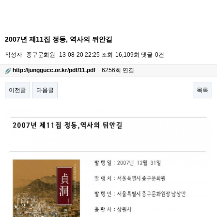
2007년 제11집 정동, 역사의 뒤안길
작성자
중구문화원
13-08-20 22:25
조회
16,109회
댓글
0건
http://junggucc.or.kr/pdf/11.pdf
6256회 연결
이전글
다음글
목록
본문