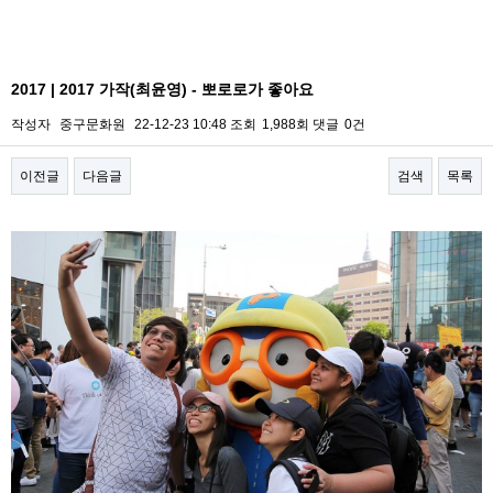
2017 | 2017 가작(최윤영) - 뽀로로가 좋아요
작성자
중구문화원
22-12-23 10:48
조회
1,988회
댓글
0건
이전글
다음글
검색
목록
본문