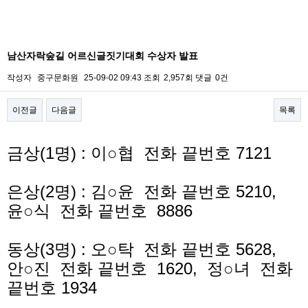
남산자락숲길 어르신글짓기대회 수상자 발표
작성자
중구문화원
25-09-02 09:43
조회
2,957회
댓글
0건
이전글
다음글
목록
본문
금상(1명) : 이○협 전화 끝번호 7121
은상(2명) : 김○윤 전화 끝번호 5210,
윤○식 전화 끝번호 8886
동상(3명) : 오○탁 전화 끝번호 5628,
안○진 전화 끝번호 1620, 정○녀 전화
끝번호 1934