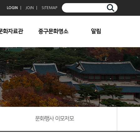
LOGIN
JOIN
SITEMAP
문화자료관
중구문화명소
알림
중구향토사
청계천
공지사항
중구문화
덕수궁
보도자료
중구문예
한옥마을
문화행사 이모저모
중구사진공모전입
명동/충무로
상작
남산
중심전
기타명소
중구문학
문화행사 이모저모