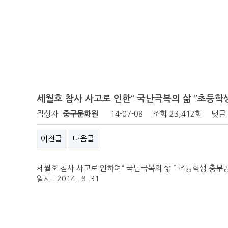
세월호 참사 사고로 인한“ 국난극복의 삶 ”초등학
작성자
중구문화원
14-07-08
조회
23,412회
댓글
이전글
다음글
세월호 참사 사고로 인하여“ 국난극복의 삶 ” 초등학생 충무공
일시 : 2014 . 8 .31