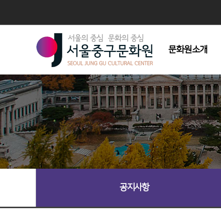
문화원소개
인사말
연혁
조직도
주요사업
시설현황
회원모집
오시는길
공지사항
심벌마크