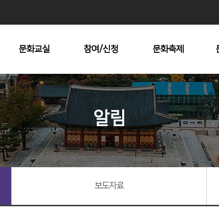
문화교실
참여/신청
문화축제
수강안내
문화원 대관
남산자락숲길
전시회
문화재탐방
알림
명동시낭송콘서트
지방문화답사
충무공거북선대축
제
장충단추모제
중구미술협회전
기타문화예술제
보도자료