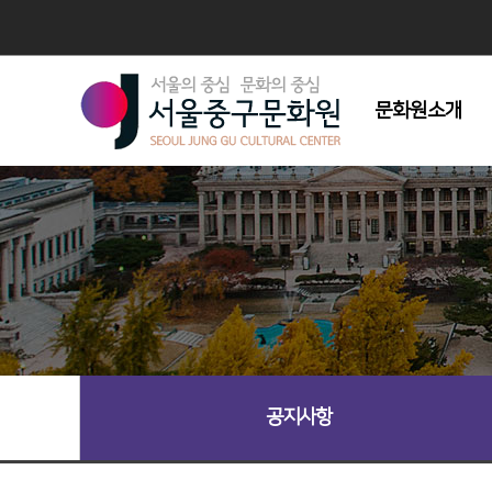
문화원소개
인사말
연혁
조직도
주요사업
시설현황
회원모집
오시는길
공지사항
심벌마크