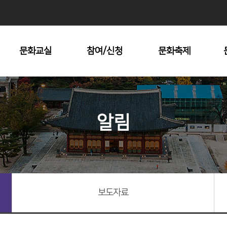
문화교실
참여/신청
문화축제
수강안내
문화원 대관
남산자락숲길
전시회
문화재탐방
알림
명동시낭송콘서트
지방문화답사
충무공거북선대축
제
장충단추모제
중구미술협회전
기타문화예술제
보도자료