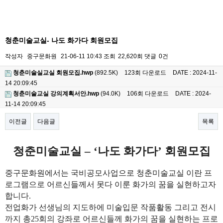
청춘미술교실- 나도 화가다 회원모집
작성자
중구문화원
21-06-11 10:43
조회
22,620회
댓글
0건
청춘미술실교실 회원모집.hwp
(892.5K)
123회 다운로드
DATE : 2024-11-
14 20:09:45
청춘미술교실 강의계획서안.hwp
(94.0K)
106회 다운로드
DATE : 2024-
11-14 20:09:45
이전글
다음글
목록
본문
청춘미술교실
–
‘
나도 화가다
’
회원모집
중구문화원에서는 국비공모사업으로 청춘미술교실 이란 프
로그램으로 어르신들께서 못다 이룬 화가의 꿈을 실현하고자
합니다
.
전업화가 선생님의 지도하에 미술입문 작품활동 그리고 전시
까지 총
25
회의 강좌로 어르신들께 화가의 꿈을 실현하는 프로