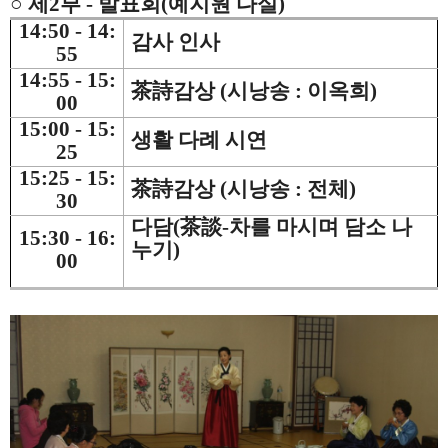
○ 제2부 - 발표회(예지원 다실)
14:50 - 14:
감사 인사
55
14:55 - 15:
茶詩감상 (시낭송 : 이옥희)
00
15:00 - 15:
생활 다례 시연
25
15:25 - 15:
茶詩감상 (시낭송 : 전체)
30
다담(
茶談-
차를 마시며 담소 나
15:30 - 16:
누기)
00