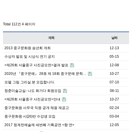
Total 112건
4 페이지
제목
날짜
2013 중구문화원 송년회 개최
12-13
수상자 발표 및 시상식 연기 공지
05-15
<제26회 서울중구 사진공모전>결과 발표
12-08
2020년 『중구문예』 28호 제 18회 중구문예 문학…
10-27
모델 그림 그리실 분 모집합니다.
07-10
청춘미술교실- 나도 화가다 회원모집
06-11
<제26회 서울중구 사진공모전>안내
10-27
중구문화원 사무국 직원 공개 채용 재공고
02-24
중구문화원 시(詩)반 수강생 모집
03-04
2017 청계천예술제 세번째 기획공연 <향 연>
12-05