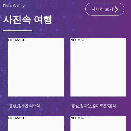
Photo Gallery
자세히 보기
사진속 여행
NO IMAGE
NO IMAGE
동상_김추윤-러브락
동상_김지안_흥미로운K음식
NO IMAGE
NO IMAGE