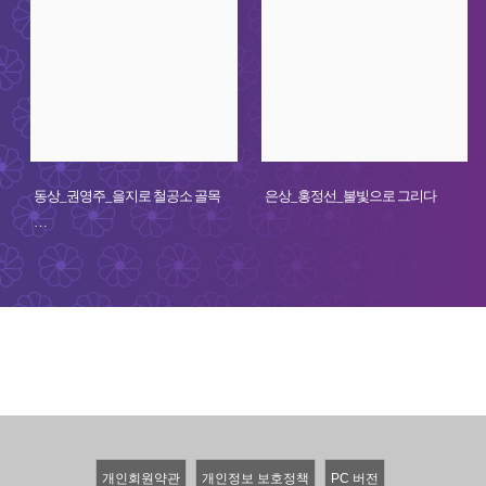
동상_권영주_을지로 철공소 골목
은상_홍정선_불빛으로 그리다
…
개인회원약관
개인정보 보호정책
PC 버전