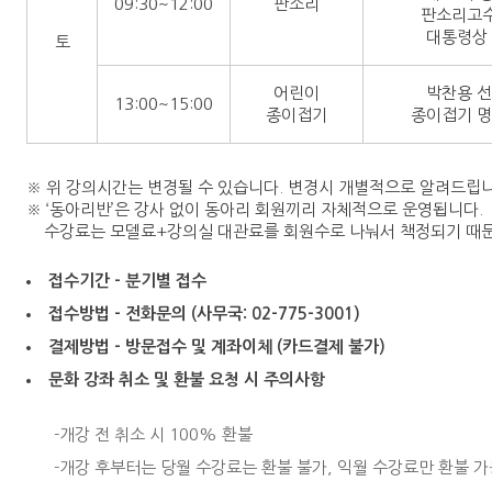
09:30~12:00
판소리
판소리고
대통령상
토
어린이
박찬용 
13:00~15:00
종이접기
종이접기 명
※ 위 강의시간는 변경될 수 있습니다. 변경시 개별적으로 알려드립니
※ ‘동아리반’은 강사 없이 동아리 회원끼리 자체적으로 운영됩니다.
수강료는 모델료+강의실 대관료를 회원수로 나눠서 책정되기 때문에
접수기간 - 분기별 접수
접수방법 - 전화문의 (사무국: 02-775-3001)
결제방법 - 방문접수 및 계좌이체 (카드결제 불가)
문화 강좌 취소 및 환불 요청 시 주의사항
개강 전 취소 시 100% 환불
개강 후부터는 당월 수강료는 환불 불가, 익월 수강료만 환불 가