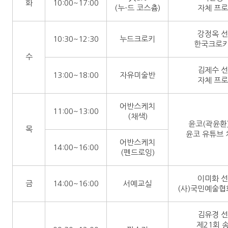
화
10:00~17:00
(누-드 코스츔)
자체 프
강정옥 
10:30~12:30
누드크로키
한국크로키
수
김제수 
13:00~18:00
자유미술반
자체 프
어반스케치
11:00~13:00
(채색)
윤코(곽윤환
목
윤코 유튜브
어반스케치
14:00~16:00
(펜드로잉)
이미화 
금
14:00~16:00
서예교실
(사)국민예술
김유경 
제21회 