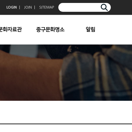
LOGIN
JOIN
SITEMAP
문화자료관
중구문화명소
알림
중구향토사
청계천
공지사항
중구문화
덕수궁
보도자료
중구문예
한옥마을
문화행사 이모저모
중구사진공모전입
명동/충무로
상작
남산
중심전
기타명소
중구문학