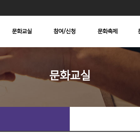
문화교실
참여/신청
문화축제
수강안내
문화원 대관
남산자락숲길
전시회
문화재탐방
문화교실
명동시낭송콘서트
지방문화답사
충무공거북선대축
제
장충단추모제
중구미술협회전
기타문화예술제