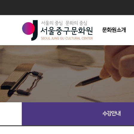
문화원소개
인사말
연혁
조직도
주요사업
시설현황
회원모집
오시는길
수강안내
심벌마크