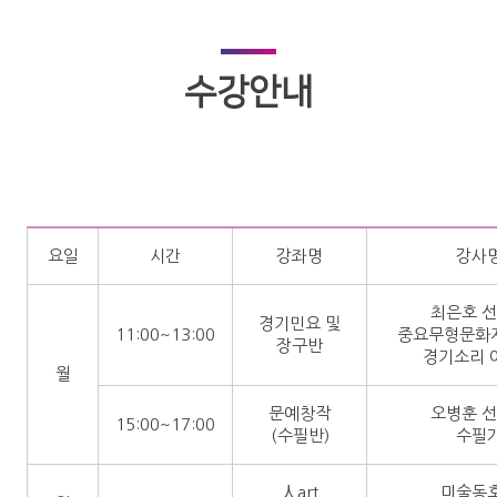
수강안내
요일
시간
강좌명
강사
최은호 
경기민요 및
11:00~13:00
중요무형문화재
장구반
경기소리 
월
문예창작
오병훈 
15:00~17:00
(수필반)
수필
人art
미술동