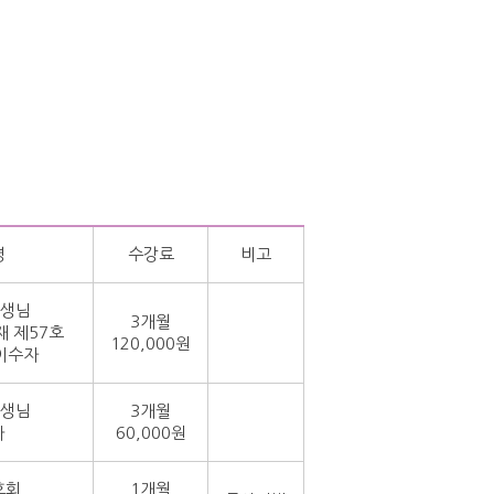
명
수강료
비고
선생님
3개월
 제57호
120,000원
이수자
선생님
3개월
가
60,000원
호회
1개월