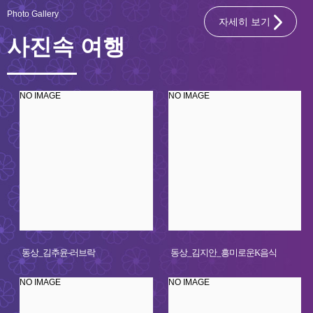
Photo Gallery
자세히 보기
사진속 여행
NO IMAGE
NO IMAGE
동상_김추윤-러브락
동상_김지안_흥미로운K음식
NO IMAGE
NO IMAGE