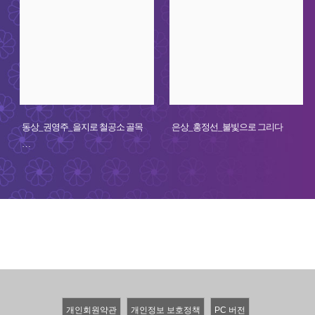
동상_권영주_을지로 철공소 골목
은상_홍정선_불빛으로 그리다
…
개인회원약관
개인정보 보호정책
PC 버전