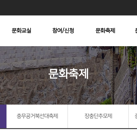
문화교실
참여/신청
문화축제
수강안내
문화원 대관
남산자락숲길
전시회
문화재탐방
문화축제
명동시낭송콘서트
지방문화답사
충무공거북선대축
제
장충단추모제
중구미술협회전
기타문화예술제
충무공거북선대축제
장충단추모제