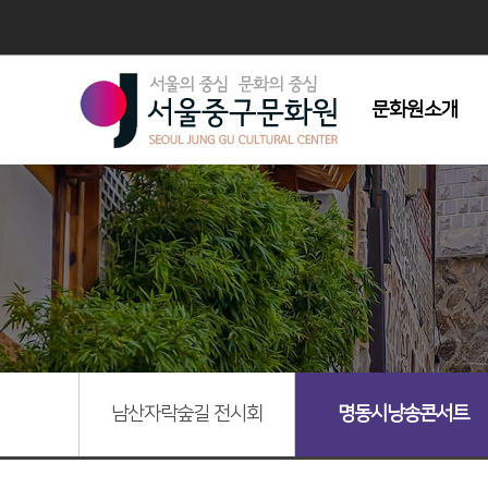
문화원소개
인사말
연혁
조직도
주요사업
시설현황
회원모집
오시는길
남산자락숲길 전시회
명동시낭송콘서트
심벌마크