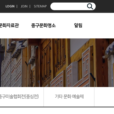
LOGIN
JOIN
SITEMAP
문화자료관
중구문화명소
알림
중구향토사
청계천
공지사항
중구문화
덕수궁
보도자료
중구문예
한옥마을
문화행사 이모저모
중구사진공모전입
명동/충무로
상작
남산
중심전
기타명소
중구문학
중구미술협회전(중심전)
기타 문화 예술제