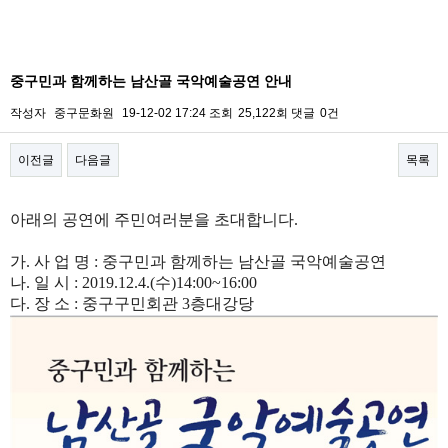
중구민과 함께하는 남산골 국악예술공연 안내
작성자
중구문화원
19-12-02 17:24
조회
25,122회
댓글
0건
이전글
다음글
목록
본문
아래의 공연에 주민여러분을 초대합니다.
가
.
사 업 명
:
중구민과 함께하는 남산골 국악예술공연
나
.
일 시
: 2019.12.4.(
수
)14:00~16:00
다
.
장 소
:
중구구민회관
3
층대강당