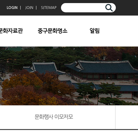
LOGIN
JOIN
SITEMAP
문화자료관
중구문화명소
알림
중구향토사
청계천
공지사항
중구문화
덕수궁
보도자료
중구문예
한옥마을
문화행사 이모저모
중구사진공모전입
명동/충무로
상작
남산
중심전
기타명소
중구문학
문화행사 이모저모