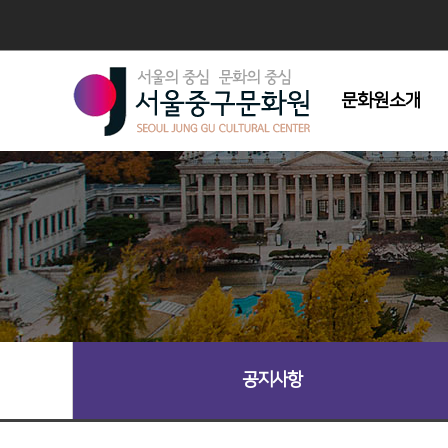
문화원소개
인사말
연혁
조직도
주요사업
시설현황
회원모집
오시는길
공지사항
심벌마크