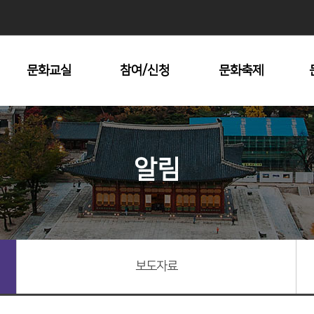
문화교실
참여/신청
문화축제
수강안내
문화원 대관
남산자락숲길
전시회
문화재탐방
알림
명동시낭송콘서트
지방문화답사
충무공거북선대축
제
장충단추모제
중구미술협회전
기타문화예술제
보도자료